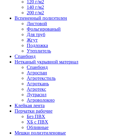
120 г/м2
140 г/м2
200 г/м2
Вспененный полиэтилен
Листовой
Фольгированый
Для труб
Жгут
Подложка
Утеплитель
Спанбонд
Нетканый укрывной материал
Спанбонд
Агроспан
Агротекстиль
Агроткань
Агротекс
Лутрасил
Агроволокно
Клейкая лента
Перчатки рабочие
Без ПВХ
ХБ с ПВХ
Обливные
Мешки полиэтиленовые