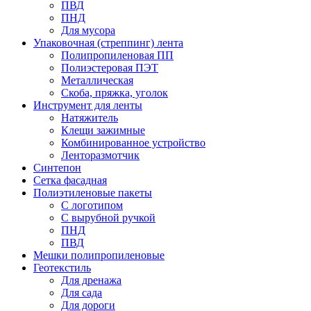
ПВД
ПНД
Для мусора
Упаковочная (стреппинг) лента
Полипропиленовая ПП
Полиэстеровая ПЭТ
Металлическая
Скоба, пряжка, уголок
Инструмент для ленты
Натяжитель
Клещи зажимные
Комбинированное устройство
Ленторазмотчик
Синтепон
Сетка фасадная
Полиэтиленовые пакеты
С логотипом
С вырубной ручкой
ПНД
ПВД
Мешки полипропиленовые
Геотекстиль
Для дренажа
Для сада
Для дороги