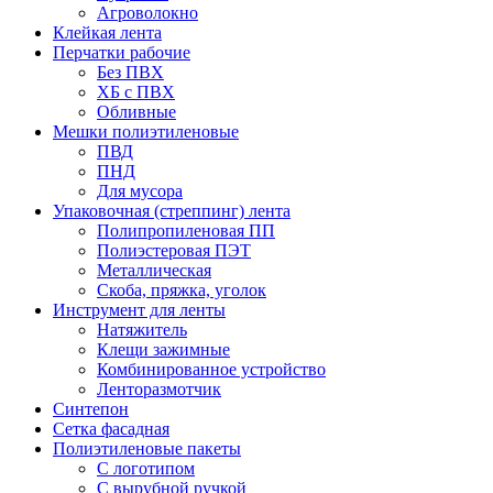
Агроволокно
Клейкая лента
Перчатки рабочие
Без ПВХ
ХБ с ПВХ
Обливные
Мешки полиэтиленовые
ПВД
ПНД
Для мусора
Упаковочная (стреппинг) лента
Полипропиленовая ПП
Полиэстеровая ПЭТ
Металлическая
Скоба, пряжка, уголок
Инструмент для ленты
Натяжитель
Клещи зажимные
Комбинированное устройство
Ленторазмотчик
Синтепон
Сетка фасадная
Полиэтиленовые пакеты
С логотипом
С вырубной ручкой