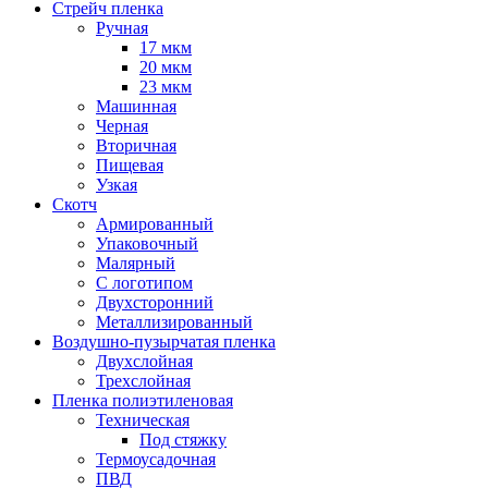
Стрейч пленка
Ручная
17 мкм
20 мкм
23 мкм
Машинная
Черная
Вторичная
Пищевая
Узкая
Скотч
Армированный
Упаковочный
Малярный
С логотипом
Двухсторонний
Металлизированный
Воздушно-пузырчатая пленка
Двухслойная
Трехслойная
Пленка полиэтиленовая
Техническая
Под стяжку
Термоусадочная
ПВД