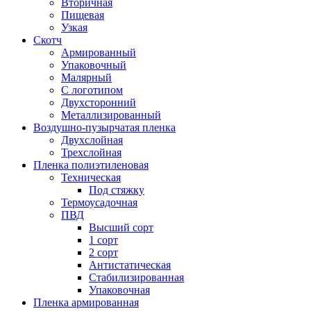
Вторичная
Пищевая
Узкая
Скотч
Армированный
Упаковочный
Малярный
С логотипом
Двухсторонний
Металлизированный
Воздушно-пузырчатая пленка
Двухслойная
Трехслойная
Пленка полиэтиленовая
Техническая
Под стяжку
Термоусадочная
ПВД
Высший сорт
1 сорт
2 сорт
Антистатическая
Стабилизированная
Упаковочная
Пленка армированная