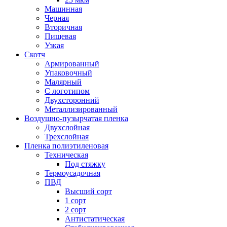
Машинная
Черная
Вторичная
Пищевая
Узкая
Скотч
Армированный
Упаковочный
Малярный
С логотипом
Двухсторонний
Металлизированный
Воздушно-пузырчатая пленка
Двухслойная
Трехслойная
Пленка полиэтиленовая
Техническая
Под стяжку
Термоусадочная
ПВД
Высший сорт
1 сорт
2 сорт
Антистатическая