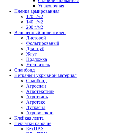
Стабилизированная
Упаковочная
Пленка армированная
120 г/м2
140 г/м2
200 г/м2
Вспененный полиэтилен
Листовой
Фольгированый
Для труб
Жгут
Подложка
Утеплитель
Спанбонд
Нетканый укрывной материал
Спанбонд
Агроспан
Агротекстиль
Агроткань
Агротекс
Лутрасил
Агроволокно
Клейкая лента
Перчатки рабочие
Без ПВХ