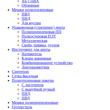
ХБ с ПВХ
Обливные
Мешки полиэтиленовые
ПВД
ПНД
Для мусора
Упаковочная (стреппинг) лента
Полипропиленовая ПП
Полиэстеровая ПЭТ
Металлическая
Скоба, пряжка, уголок
Инструмент для ленты
Натяжитель
Клещи зажимные
Комбинированное устройство
Ленторазмотчик
Синтепон
Сетка фасадная
Полиэтиленовые пакеты
С логотипом
С вырубной ручкой
ПНД
ПВД
Мешки полипропиленовые
Геотекстиль