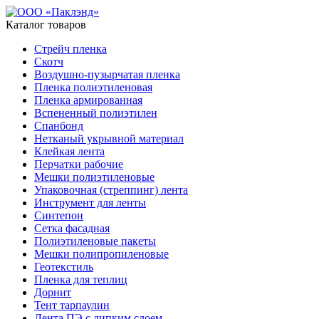
Каталог товаров
Стрейч пленка
Скотч
Воздушно-пузырчатая пленка
Пленка полиэтиленовая
Пленка армированная
Вспененный полиэтилен
Спанбонд
Нетканый укрывной материал
Клейкая лента
Перчатки рабочие
Мешки полиэтиленовые
Упаковочная (стреппинг) лента
Инструмент для ленты
Синтепон
Сетка фасадная
Полиэтиленовые пакеты
Мешки полипропиленовые
Геотекстиль
Пленка для теплиц
Дорнит
Тент тарпаулин
Лента ПЭ с липким слоем